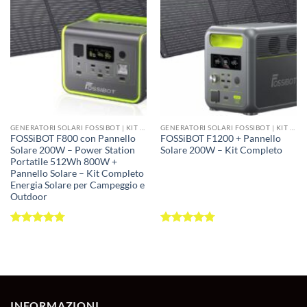
prolungato
,
backup casa eco-sostenibile
o
autonomia energetica totale
senza dipendere
dalla rete elettrica.
GENERATORI SOLARI FOSSIBOT | KIT POWER STATION + PANNELLI SOLARI 100W-420W
GENERATORI SOLARI FOSSIBOT | KIT POWER STATION + PANNELLI SOLARI 100W-420W
☀️ Perché Scegliere un
FOSSiBOT F800 con Pannello
FOSSiBOT F1200 + Pannello
Solare 200W – Power Station
Solare 200W – Kit Completo
Generatore Solare
Portatile 512Wh 800W +
Pannello Solare – Kit Completo
Energia Solare per Campeggio e
Outdoor
💰
Valutato
Valutato
4.79
su 5
4.79
su 5
Energia Gratuita
INFORMAZIONI