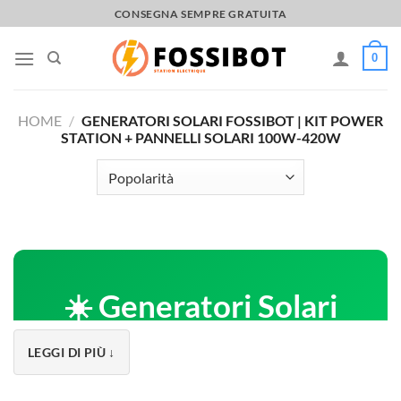
Salta
CONSEGNA SEMPRE GRATUITA
ai
contenuti
0
HOME
/
GENERATORI SOLARI FOSSIBOT | KIT POWER
STATION + PANNELLI SOLARI 100W-420W
☀️ Generatori Solari
FOSSiBOT
LEGGI DI PIÙ ↓
Kit Completi Power Station + Pannelli