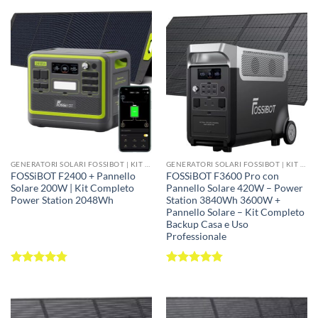
Solari per Energia Pulita e Autonoma
🔋 Power Station 512Wh-3840Wh | ☀️ Pannelli
100W-420W | 🌍 100% Energia Rinnovabile |
🇮🇹 Garanzia Italia
I
generatori solari FOSSiBOT
sono
kit
GENERATORI SOLARI FOSSIBOT | KIT POWER STATION + PANNELLI SOLARI 100W-420W
GENERATORI SOLARI FOSSIBOT | KIT POWER STATION + PANNELLI SOLARI 100W-420W
FOSSiBOT F2400 + Pannello
FOSSiBOT F3600 Pro con
completi
che combinano le nostre migliori
Solare 200W | Kit Completo
Pannello Solare 420W – Power
Power Station 2048Wh
Station 3840Wh 3600W +
power station portatili
con
pannelli solari
Pannello Solare – Kit Completo
Backup Casa e Uso
ad alta efficienza
. La soluzione perfetta
Professionale
per chi vuole
energia pulita, gratuita e
Valutato
Valutato
illimitata dal sole
.
4.79
su 5
4.79
su 5
Ideali per
vita off-grid
,
campeggio