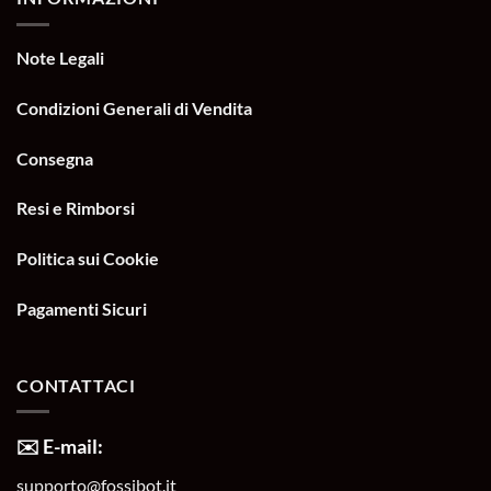
Il sole ricarica gratuitamente la tua power
station.
Zero costi di carburante
, zero
bollette per la ricarica. Il kit si ripaga nel
Note Legali
tempo.
Condizioni Generali di Vendita
Consegna
🌍
Resi e Rimborsi
Politica sui Cookie
100% Ecologico
Pagamenti Sicuri
Zero emissioni
, zero rumore, zero
inquinamento. Energia pulita per rispettare
l’ambiente e ridurre la tua impronta di
CONTATTACI
carbonio.
✉️ E-mail:
supporto@fossibot.it