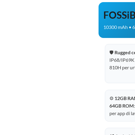
FOSSiB
10300 mAh • 6
🛡️
Rugged ce
IP68/IP69K 
810H per urt
⚙️
12GB RAM
64GB ROM
per app di l