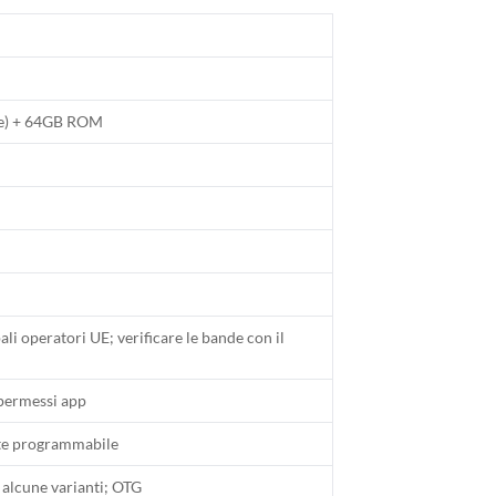
le) + 64GB ROM
li operatori UE; verificare le bande con il
 permessi app
ente programmabile
u alcune varianti; OTG