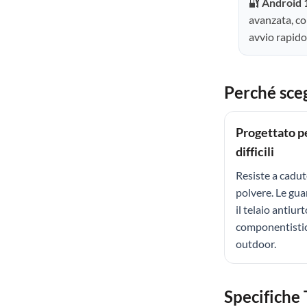
🔐
Android 
avanzata, co
avvio rapido
Perché sce
Progettato p
difficili
Resiste a cadute
polvere. Le gua
il telaio antiu
componentistic
outdoor.
Specifiche