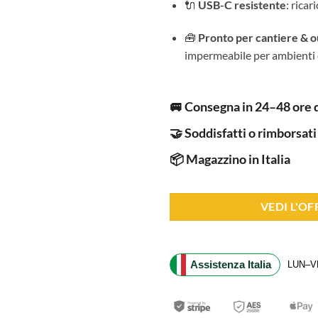
🔌
USB-C resistente
: ricar
🧰
Pronto per cantiere & 
impermeabile per ambienti di
🚐 Consegna in 24–48 ore 
🤝 Soddisfatti o rimborsati
📦 Magazzino in Italia
VEDI L'O
Assistenza Italia
LUN–VE