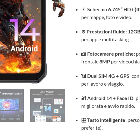
📱
Schermo 6.745” HD+ (IPS
per mappe, foto e video.
⚙️
Prestazioni fluide
:
12GB
per app e multitasking.
📸
Fotocamere pratiche
: 
frontale
8MP
per videochia
📶
Dual SIM 4G + GPS
: con
per lavoro e viaggio.
🔐
Android 14 + Face ID
: p
migliorata e avvio rapido.
🎛️
Tasto intelligente
: perso
preferite).