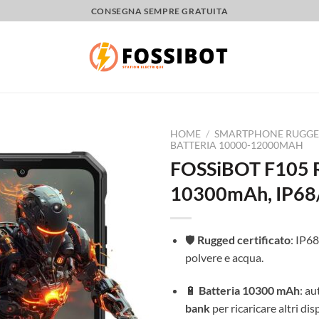
CONSEGNA SEMPRE GRATUITA
HOME
/
SMARTPHONE RUGGED 
BATTERIA 10000-12000MAH
FOSSiBOT F105 R
10300mAh, IP68/
🛡️
Rugged certificato
: IP6
polvere e acqua.
🔋
Batteria 10300 mAh
: a
bank
per ricaricare altri disp