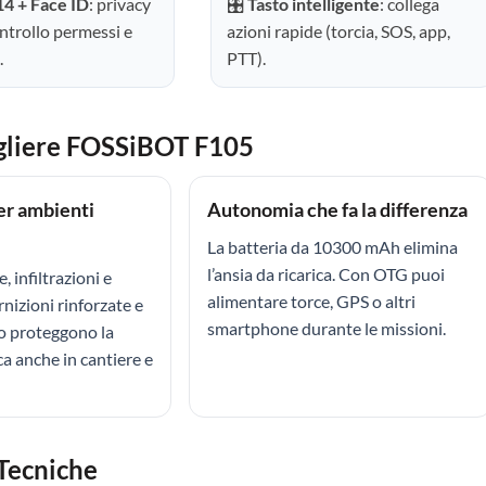
14 + Face ID
: privacy
🎛️
Tasto intelligente
: collega
ntrollo permessi e
azioni rapide (torcia, SOS, app,
.
PTT).
gliere FOSSiBOT F105
er ambienti
Autonomia che fa la differenza
La batteria da 10300 mAh elimina
l’ansia da ricarica. Con OTG puoi
, infiltrazioni e
alimentare torce, GPS o altri
rnizioni rinforzate e
smartphone durante le missioni.
rto proteggono la
a anche in cantiere e
 Tecniche