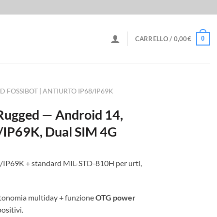
0
CARRELLO /
0,00
€
FOSSIBOT | ANTIURTO IP68/IP69K
ugged — Android 14,
IP69K, Dual SIM 4G
8/IP69K + standard MIL-STD-810H per urti,
utonomia multiday + funzione
OTG power
ositivi.