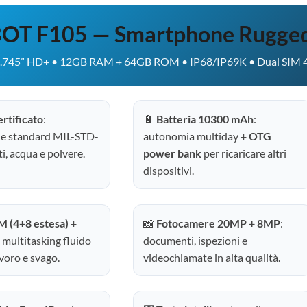
OT F105 — Smartphone Rugged
.745” HD+ • 12GB RAM + 64GB ROM • IP68/IP69K • Dual SIM 4
rtificato
:
🔋
Batteria 10300 mAh
:
e standard MIL-STD-
autonomia multiday +
OTG
i, acqua e polvere.
power bank
per ricaricare altri
dispositivi.
 (4+8 estesa)
+
📸
Fotocamere 20MP + 8MP
:
: multitasking fluido
documenti, ispezioni e
avoro e svago.
videochiamate in alta qualità.