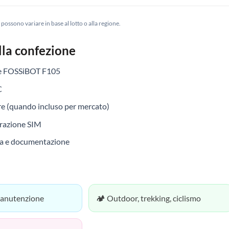
possono variare in base al lotto o alla regione.
lla confezione
e FOSSiBOT F105
C
e (quando incluso per mercato)
trazione SIM
da e documentazione
 manutenzione
🏕️ Outdoor, trekking, ciclismo