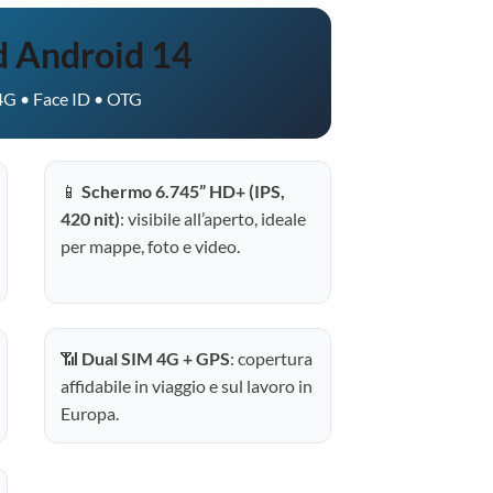
 Android 14
G • Face ID • OTG
📱
Schermo 6.745” HD+ (IPS,
420 nit)
: visibile all’aperto, ideale
per mappe, foto e video.
📶
Dual SIM 4G + GPS
: copertura
affidabile in viaggio e sul lavoro in
Europa.