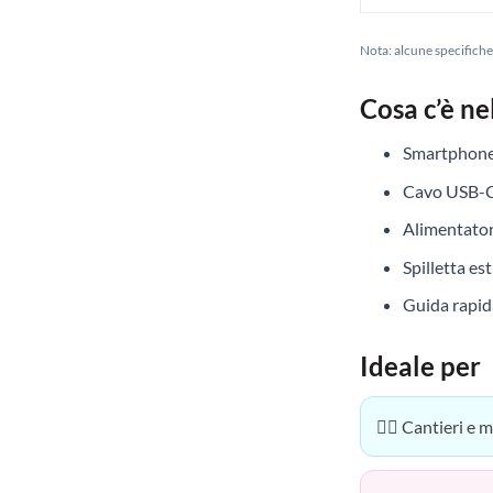
Nota: alcune specifiche 
Cosa c’è ne
Smartphon
Cavo USB-
Alimentator
Spilletta es
Guida rapi
Ideale per
👷‍♂️ Cantieri e