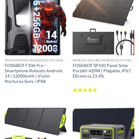
SMARTPHONES RUGERIZADOS FOSSIBOT | IP68/IP69K
PANELES SOLARES PORTÁTILES FOSSIBOT | MONOCRISTALINOS PERC 23,4% • IP67 • PLEGABLES
FOSSiBOT F106 Pro –
FOSSiBOT SP420 Panel Solar
Smartphone Robusto Android
Portátil 420W | Plegable, IP67,
14 | 12000mAh | Visión
Eficiencia 23,4%
Nocturna Sony | IP68
Valorado
con
4.83
de 5