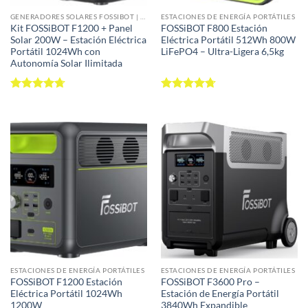
GENERADORES SOLARES FOSSIBOT | KITS ESTACIÓN ENERGÍA + PANEL SOLAR 100-420W
ESTACIONES DE ENERGÍA PORTÁTILES
Kit FOSSiBOT F1200 + Panel
FOSSiBOT F800 Estación
Solar 200W – Estación Eléctrica
Eléctrica Portátil 512Wh 800W
Portátil 1024Wh con
LiFePO4 – Ultra-Ligera 6,5kg
Autonomía Solar Ilimitada
Valorado
Valorado
con
4.68
con
4.68
de 5
de 5
ESTACIONES DE ENERGÍA PORTÁTILES
ESTACIONES DE ENERGÍA PORTÁTILES
FOSSiBOT F1200 Estación
FOSSiBOT F3600 Pro –
Eléctrica Portátil 1024Wh
Estación de Energía Portátil
1200W
3840Wh Expandible