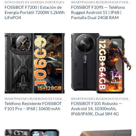
ESTACIONES DE ENERGÍA PORTÁTILES
SMARTPHONES RUGERIZADOS FOSSIBOT | IP68/IP69K
FOSSiBOT F7200 | Estación de
FOSSiBOT F109S — Teléfono
Energía Portátil 7200W 5,2kWh
Rugged Android 15 | IP68 |
LiFePO4
Pantalla Dual 24GB RAM
SMARTPHONES RUGERIZADOS FOSSIBOT | IP68/IP69K
SMARTPHONES RUGERIZADOS FOSSIBOT | IP68/IP69K
Teléfono Resistente FOSSiBOT
FOSSiBOT F105 Robusto —
F101 Pro – IP68 | 10600 mAh
Android 14, 10300mAh,
IP68/IP69K, Dual SIM 4G