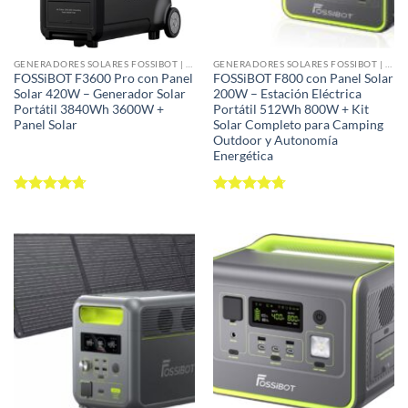
GENERADORES SOLARES FOSSIBOT | KITS ESTACIÓN ENERGÍA + PANEL SOLAR 100-420W
GENERADORES SOLARES FOSSIBOT | KITS ESTACIÓN ENERGÍA + PANEL SOLAR 100-420W
FOSSiBOT F3600 Pro con Panel
FOSSiBOT F800 con Panel Solar
Solar 420W – Generador Solar
200W – Estación Eléctrica
Portátil 3840Wh 3600W +
Portátil 512Wh 800W + Kit
Panel Solar
Solar Completo para Camping
Outdoor y Autonomía
Energética
Valorado
Valorado
con
4.68
con
4.68
de 5
de 5