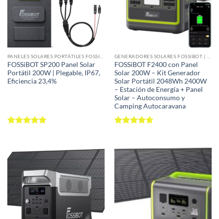
PANELES SOLARES PORTÁTILES FOSSIBOT | MONOCRISTALINOS PERC 23,4% • IP67 • PLEGABLES
GENERADORES SOLARES FOSSIBOT | KITS ESTACIÓN ENERGÍA + PANEL SOLAR 100-420W
FOSSiBOT SP200 Panel Solar
FOSSiBOT F2400 con Panel
Portátil 200W | Plegable, IP67,
Solar 200W – Kit Generador
Eficiencia 23,4%
Solar Portátil 2048Wh 2400W
– Estación de Energía + Panel
Solar – Autoconsumo y
Camping Autocaravana
Valorado
Valorado
con
4.83
con
4.68
de 5
de 5