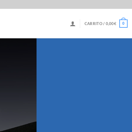
0
CARRITO /
0,00
€